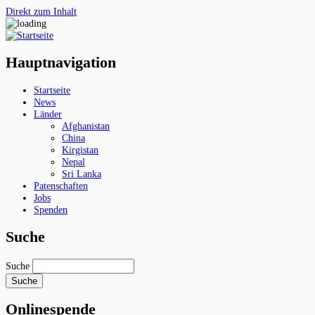
Direkt zum Inhalt
Hauptnavigation
Startseite
News
Länder
Afghanistan
China
Kirgistan
Nepal
Sri Lanka
Patenschaften
Jobs
Spenden
Suche
Suche
Onlinespende