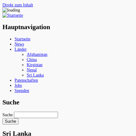
Direkt zum Inhalt
Hauptnavigation
Startseite
News
Länder
Afghanistan
China
Kirgistan
Nepal
Sri Lanka
Patenschaften
Jobs
Spenden
Suche
Suche
Sri Lanka