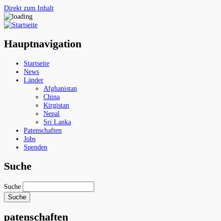
Direkt zum Inhalt
Hauptnavigation
Startseite
News
Länder
Afghanistan
China
Kirgistan
Nepal
Sri Lanka
Patenschaften
Jobs
Spenden
Suche
Suche
patenschaften